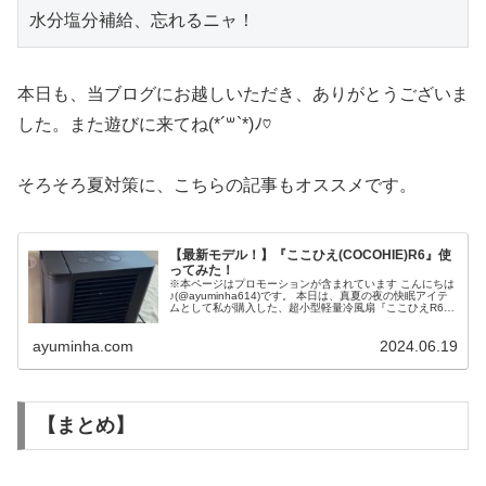
水分塩分補給、忘れるニャ！
本日も、当ブログにお越しいただき、ありがとうございま
した。また遊びに来てね(*´꒳`*)ﾉ♡
そろそろ夏対策に、こちらの記事もオススメです。
【最新モデル！】『ここひえ(COCOHIE)R6』使
ってみた！
※本ページはプロモーションが含まれています こんにちは
♪(@ayuminha614)です。 本日は、真夏の夜の快眠アイテ
ムとして私が購入した、超小型軽量冷風扇『ここひえR6』
をレビューして参りたいと思います。(あくまでも一個人の
感想です笑)...
ayuminha.com
2024.06.19
【まとめ】