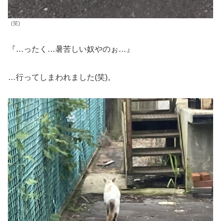
(笑)
『…ったく…暑苦しい奴やのぉ…』
…行ってしまわれました(笑)。