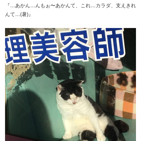
『…あかん…んもぉ〜あかんて、これ…カラダ、支えきれ
んて…(暑)』