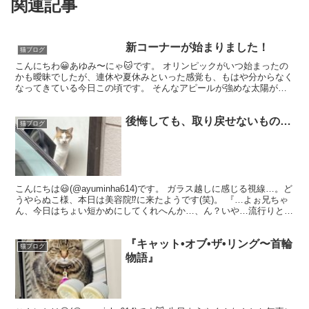
関連記事
新コーナーが始まりました！
猫ブログ
こんにちわ😀あゆみ〜にゃ🐱です。 オリンピックがいつ始まったの
かも曖昧でしたが、連休や夏休みといった感覚も、もはや分からなく
なってきている今日この頃です。 そんなアピールが強めな太陽が照
りつける今日も、負けじと麦わら帽子にサングラスで河川敷...
後悔しても、取り戻せないもの…
猫ブログ
こんにちは😃(@ayuminha614)です。 ガラス越しに感じる視線…。ど
うやらぬこ様、本日は美容院⁉︎に来たようです(笑)。 『…よぉ兄ちゃ
ん、今日はちょい短かめにしてくれへんか…、ん？いや…流行りとか
よー分からんさかい、兄ちゃんに任せ...
『キャット•オブ•ザ•リング〜首輪
猫ブログ
物語』