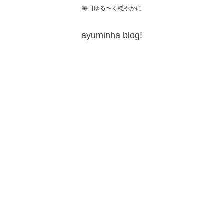
毎日ゆる〜く穏やかに
ayuminha blog!