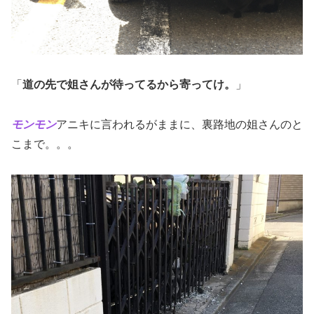
「
道の先で姐さんが待ってるから寄ってけ。
」
モンモン
アニキに言われるがままに、裏路地の姐さんのと
こまで。。。