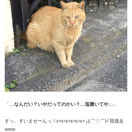
「
…なんだい？いやだってのかい？…塩撒いてや…
」
すっ、すいませーんっ！ε=ε=ε=ε=ε=ε=┌(;￣◇￣)┘我逃走
www