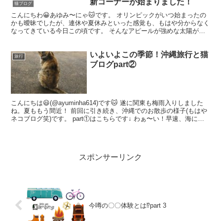
新コーナーが始まりました！
猫ブログ
こんにちわ😀あゆみ〜にゃ🐱です。 オリンピックがいつ始まったの
かも曖昧でしたが、連休や夏休みといった感覚も、もはや分からなく
なってきている今日この頃です。 そんなアピールが強めな太陽が照
りつける今日も、負けじと麦わら帽子にサングラスで河川敷...
いよいよこの季節！沖縄旅行と猫
旅行
ブログpart②
こんにちは😃(@ayuminha614)です🐱 遂に関東も梅雨入りしました
ね。夏ももう間近！ 前回に引き続き、沖縄でのお散歩の様子(もはや
ネコブログ笑)です。 part①はこちらです↓ わぁ〜い！早速、海に出
ました〜！ この日は晴れたり曇っ...
スポンサーリンク
今噂の〇〇体験とは⁉︎part 3