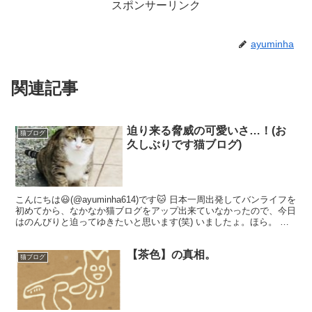
スポンサーリンク
ayuminha
関連記事
迫り来る脅威の可愛いさ…！(お
猫ブログ
久しぶりです猫ブログ)
こんにちは😃(@ayuminha614)です🐱 日本一周出発してバンライフを
初めてから、なかなか猫ブログをアップ出来ていなかったので、今日
はのんびりと迫ってゆきたいと思います(笑) いましたょ。ほら。 分
かりますか？ ほら。 たっぷりと。 ...
【茶色】の真相。
猫ブログ