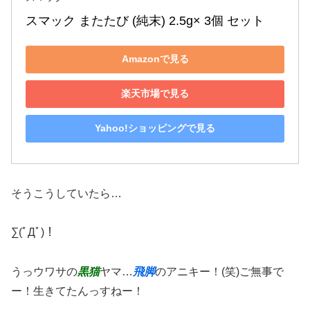
スマック またたび (純末) 2.5g× 3個 セット
Amazonで見る
楽天市場で見る
Yahoo!ショッピングで見る
そうこうしていたら…
∑(ﾟДﾟ)！
うっウワサの
黒猫
ヤマ…
飛脚
のアニキー！(笑)ご無事で
ー！生きてたんっすねー！