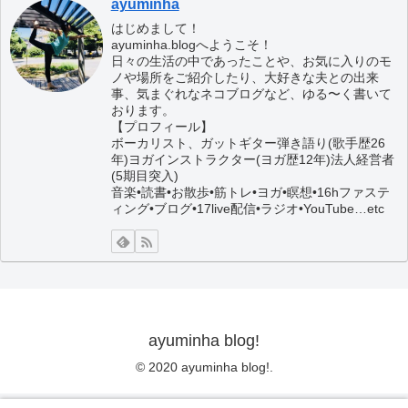
ayuminha
はじめまして！
ayuminha.blogへようこそ！
日々の生活の中であったことや、お気に入りのモ
ノや場所をご紹介したり、大好きな夫との出来
事、気まぐれなネコブログなど、ゆる〜く書いて
おります。
【プロフィール】
ボーカリスト、ガットギター弾き語り(歌手歴26
年)ヨガインストラクター(ヨガ歴12年)法人経営者
(5期目突入)
音楽•読書•お散歩•筋トレ•ヨガ•瞑想•16hファステ
ィング•ブログ•17live配信•ラジオ•YouTube…etc
ayuminha blog!
© 2020 ayuminha blog!.