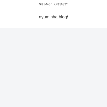
毎日ゆる〜く穏やかに
ayuminha blog!