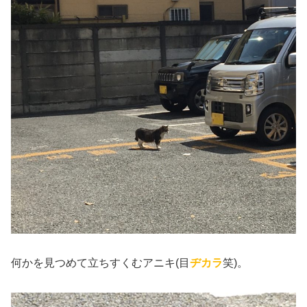
何かを見つめて立ちすくむアニキ(目
ヂカラ
笑)。