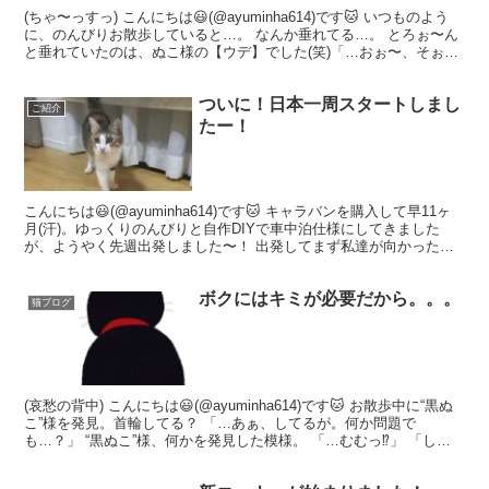
(ちゃ〜っすっ) こんにちは😃(@ayuminha614)です🐱 いつものよう
に、のんびりお散歩していると…。 なんか垂れてる…。 とろぉ〜ん
と垂れていたのは、ぬこ様の【ウデ】でした(笑)「…おぉ〜、そぉ〜
じゃのぉ〜、あれは確かワシがまだ若...
ついに！日本一周スタートしまし
ご紹介
たー！
こんにちは😃(@ayuminha614)です🐱 キャラバンを購入して早11ヶ
月(汗)。ゆっくりのんびりと自作DIYで車中泊仕様にしてきました
が、ようやく先週出発しました〜！ 出発してまず私達が向かったの
は…⁉︎ 『ペットシッターあにふる』さ...
ボクにはキミが必要だから。。。
猫ブログ
(哀愁の背中) こんにちは😃(@ayuminha614)です🐱 お散歩中に“黒ぬ
こ”様を発見。首輪してる？ 「…あぁ、してるが。何か問題で
も…？」 “黒ぬこ”様、何かを発見した模様。 「…むむっ⁉︎」 「しゃ
らくせーーー！！！」 「やんのか...