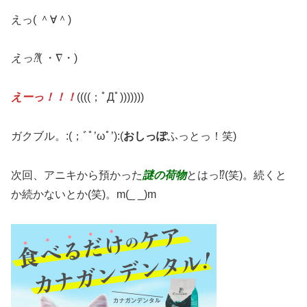
えっ( ＾∀＾)
えっ⁈
( ・∇・)
えーっ！！！
((((；ﾟДﾟ)))))))
ガクブル。:(；ﾞﾟ’ωﾟ’):(
おしっぽ
ふっとっ！笑)
次回、アニキから預かった
謎の荷物
とはっ⁉︎(笑)。続くと
か続かないとか(笑)。m(_ _)m