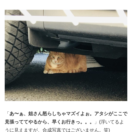
「
あ〜ぁ、姐さん怒らしちゃマズイよぉ。アタシがここで
見張っててやるから、早くお行きっ。。。
」(浮いてるよ
うに見えますが、合成写真ではございません。笑)