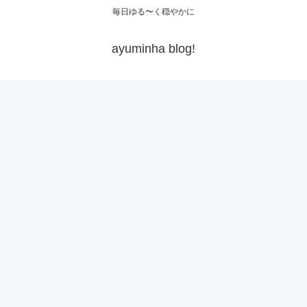
毎日ゆる〜く穏やかに
ayuminha blog!