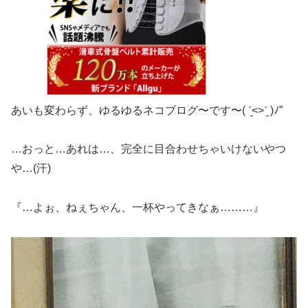
あいも変わらず、ゆるゆるネコブログ〜です〜( ˊ̱˂˃ˋ̱ )ﾉ”
…おっと…あれは…、完全に目合わせちゃいけないやつ
や…(汗)
『…よぉ、ねぇちゃん、一杯やってきなぁ………』