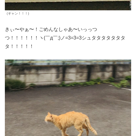
(ギャン！！！)
きぃ〜やぁ〜！ごめんなしゃあ〜いっっつ
つ！！！！！！ヽ(￣д￣;)ノ=3=3=3シュタタタタタタタ
タ！！！！！