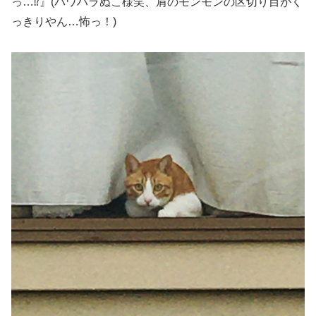
っ…⁉︎』(パワハラぬこ様笑、肩のモンモンの区切り目がく
っきりやん…怖っ！)