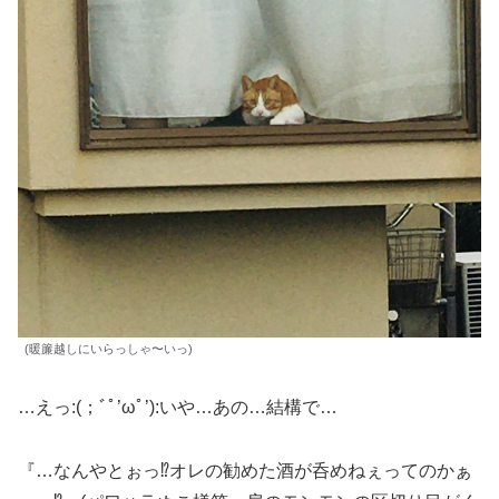
(暖簾越しにいらっしゃ〜いっ)
…えっ:(；ﾞﾟ’ωﾟ’):いや…あの…結構で…
『…なんやとぉっ⁉︎オレの勧めた酒が呑めねぇってのかぁ