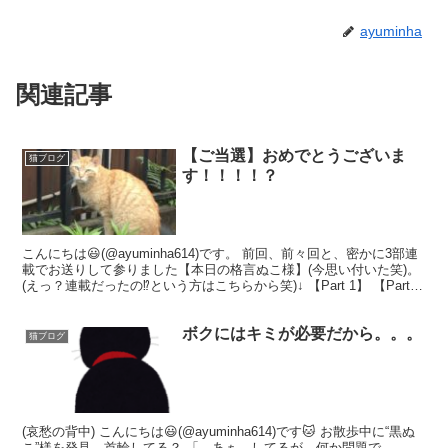
ayuminha
関連記事
【ご当選】おめでとうございま
猫ブログ
す！！！！？
こんにちは😃(@ayuminha614)です。 前回、前々回と、密かに3部連
載でお送りして参りました【本日の格言ぬこ様】(今思い付いた笑)。
(えっ？連載だったの⁉︎という方はこちらから笑)↓ 【Part 1】 【Part
2】 3作目とな...
ボクにはキミが必要だから。。。
猫ブログ
(哀愁の背中) こんにちは😃(@ayuminha614)です🐱 お散歩中に“黒ぬ
こ”様を発見。首輪してる？ 「…あぁ、してるが。何か問題で