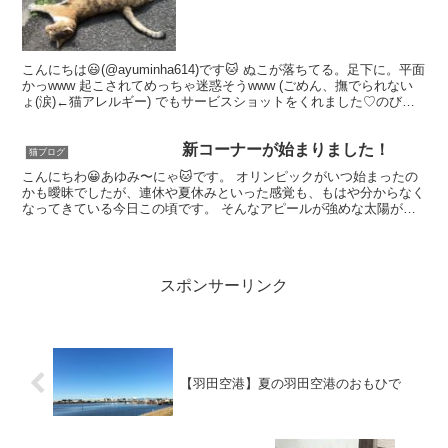
こんにちは😃(@ayuminha614)です🐱 ぬこが落ちてる。足下に。平面
かっwww 起こされてめっちゃ迷惑そうwww (ごめん、撫でられない
ょ(涙)←猫アレルギー) でもサービスショットをくれました♡のび
ぃ〜る (ごめん、撫でられないょ...
新コーナーが始まりました！
猫ブログ
こんにちわ😀あゆみ〜にゃ🐱です。 オリンピックがいつ始まったの
かも曖昧でしたが、連休や夏休みといった感覚も、もはや分からなく
なってきている今日この頃です。 そんなアピールが強めな太陽が照
りつける今日も、負けじと麦わら帽子にサングラスで河川敷...
スポンサーリンク
【羽田空港】夏の羽田空港のおもひで