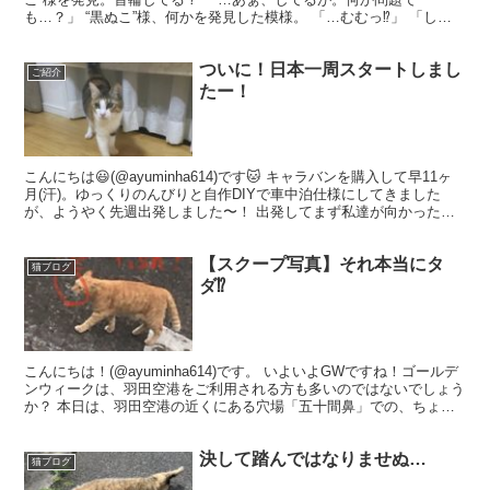
も…？」 “黒ぬこ”様、何かを発見した模様。 「…むむっ⁉︎」 「しゃ
らくせーーー！！！」 「やんのか...
ついに！日本一周スタートしまし
ご紹介
たー！
こんにちは😃(@ayuminha614)です🐱 キャラバンを購入して早11ヶ
月(汗)。ゆっくりのんびりと自作DIYで車中泊仕様にしてきました
が、ようやく先週出発しました〜！ 出発してまず私達が向かったの
は…⁉︎ 『ペットシッターあにふる』さ...
【スクープ写真】それ本当にタ
猫ブログ
ダ⁉︎
こんにちは！(@ayuminha614)です。 いよいよGWですね！ゴールデ
ンウィークは、羽田空港をご利用される方も多いのではないでしょう
か？ 本日は、羽田空港の近くにある穴場「五十間鼻」での、ちょっ
としたスクープ画像をお届けしたいと思いま...
決して踏んではなりませぬ…
猫ブログ