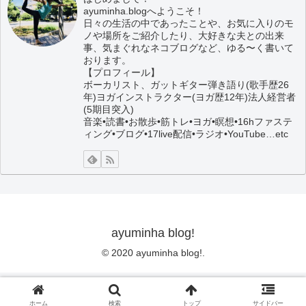
ayuminha.blogへようこそ！
日々の生活の中であったことや、お気に入りのモ
ノや場所をご紹介したり、大好きな夫との出来
事、気まぐれなネコブログなど、ゆる〜く書いて
おります。
【プロフィール】
ボーカリスト、ガットギター弾き語り(歌手歴26
年)ヨガインストラクター(ヨガ歴12年)法人経営者
(5期目突入)
音楽•読書•お散歩•筋トレ•ヨガ•瞑想•16hファステ
ィング•ブログ•17live配信•ラジオ•YouTube…etc
ayuminha blog!
© 2020 ayuminha blog!.
ホーム
検索
トップ
サイドバー