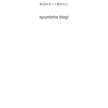
毎日ゆる〜く穏やかに
ayuminha blog!