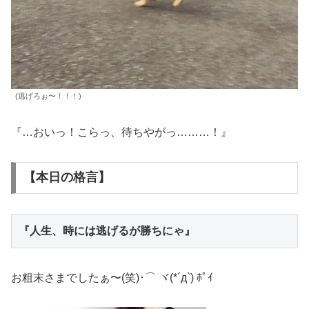
(逃げろぉ〜！！！)
『…おいっ！こらっ、待ちやがっ………！』
【本日の格言】
『人生、時には逃げるが勝ちにゃ』
お粗末さまでしたぁ〜(笑)･⌒ ヾ(*´д`) ﾎﾟｲ