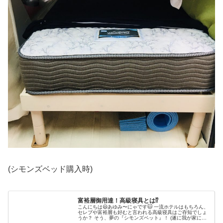
(シモンズベッド購入時)
富裕層御用達！高級寝具とは⁉︎
こんにちは😃あゆみ〜にゃです🐱 一流ホテルはもちろん、
セレブや富裕層も好むと言われる高級寝具はご存知でしょ
うか？ そう、夢の『シモンズベット』！ (遂に我が家に