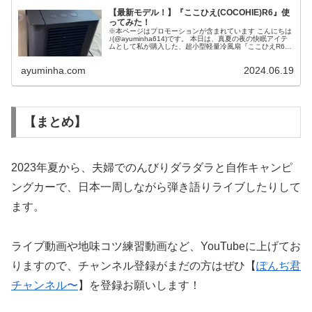
【最新モデル！】『ここひえ(COCOHIE)R6』使
ってみた！
※本ページはプロモーションが含まれています こんにちは
♪(@ayuminha614)です。 本日は、真夏の夜の快眠アイテ
ムとして私が購入した、超小型軽量冷風扇『ここひえR6』
をレビューして参りたいと思います。(あくまでも一個人の
感想です笑)...
ayuminha.com
2024.06.19
【まとめ】
2023年夏から、夫婦でのんびりダラダラと自作キャンピ
ングカーで、日本一周しながら弾き語りライブしたりして
ます。
ライブ動画や地味コツ練習動画など、YouTubeに上げてお
りますので、チャンネル登録がまだの方はぜひ【
ぽんぢ君
チャンネル〜
】を登録お願いします！