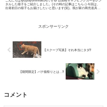
こんにちは😃(@ayuminha614)です🐱 以前軽キャンピングカーをレン
タルした様子をご紹介しました。(その時の記事はこちら↓) 今回は、
出発初日の様子もお届けしたいと思います(笑)。我が家の商売道具一
式(ギターとパンデイロ)を詰め込ん...
スポンサーリンク
【スクープ写真】それ本当にタダ⁉︎
【期間限定】バテ猫祭りとは…⁈
コメント