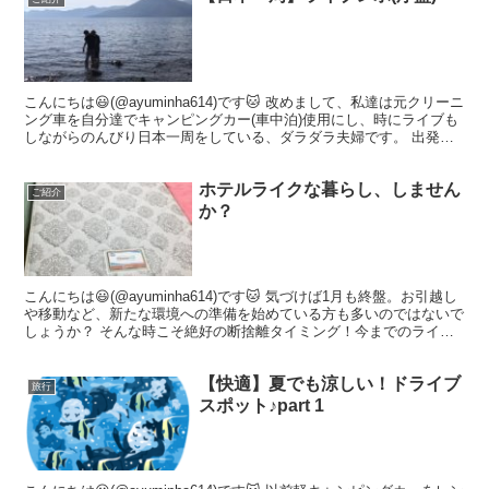
こんにちは😃(@ayuminha614)です🐱 改めまして、私達は元クリーニ
ング車を自分達でキャンピングカー(車中泊)使用にし、時にライブも
しながらのんびり日本一周をしている、ダラダラ夫婦です。 出発し
てから早3カ月が経とうとしておりますが...
ホテルライクな暮らし、しません
ご紹介
か？
こんにちは😃(@ayuminha614)です🐱 気づけば1月も終盤。お引越し
や移動など、新たな環境への準備を始めている方も多いのではないで
しょうか？ そんな時こそ絶好の断捨離タイミング！今までのライフ
スタイルから一旦離れて、夢の『ホテルライ...
【快適】夏でも涼しい！ドライブ
旅行
スポット♪part 1