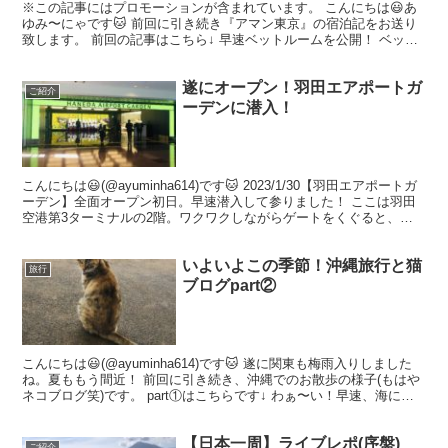
※この記事にはプロモーションが含まれています。 こんにちは😃あ
ゆみ〜にゃです🐱 前回に引き続き『アマン東京』の宿泊記をお送り
致します。 前回の記事はこちら↓ 早速ベットルームを公開！ ベット
からの景色が壮観です。 この日はあいにくの天気では...
遂にオープン！羽田エアポートガ
ご紹介
ーデンに潜入！
こんにちは😃(@ayuminha614)です🐱 2023/1/30【羽田エアポートガ
ーデン】全面オープン初日。早速潜入して参りました！ ここは羽田
空港第3ターミナルの2階。ワクワクしながらゲートをくぐると、目
の前に各界からの御華達が出迎えて...
いよいよこの季節！沖縄旅行と猫
旅行
ブログpart②
こんにちは😃(@ayuminha614)です🐱 遂に関東も梅雨入りしました
ね。夏ももう間近！ 前回に引き続き、沖縄でのお散歩の様子(もはや
ネコブログ笑)です。 part①はこちらです↓ わぁ〜い！早速、海に出
ました〜！ この日は晴れたり曇っ...
【日本一周】ライブレポ(序盤)
ご紹介