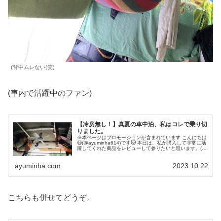
(背中ムレない(笑)
(車内で活躍中のファン)
【冷房無し！】真夏の車中泊、私はコレで乗り切
りました。
※本ページはプロモーションが含まれています こんにちは
😃(@ayuminha614)です🐱 本日は、私が購入して非常に活
躍してくれた商品をレビューして参りたいと思います。(あ
くまでも一個人の感想です笑) 【ミニシーリングファン】
以前から夫...
ayuminha.com
2023.10.22
こちらも併せてどうぞ。