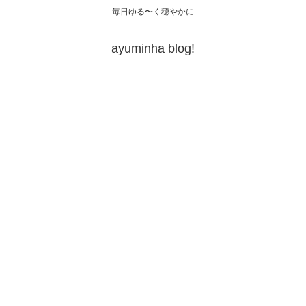
毎日ゆる〜く穏やかに
ayuminha blog!