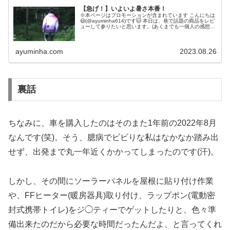
【急げ！】いよいよ暑さ本番！
※本ページはプロモーションが含まれています こんにちは
😃(@ayuminha614)です🐱 本日は、巷で話題の商品をレビ
ューして参りたいと思います。(あくまでも一個人の感想で
す笑) 【空調服】 梱包から取り出すと、まず謎の中国語の
シールが目...
ayuminha.com
2023.08.26
裏話
ちなみに、車を購入したのはそのまた1年前の2022年8月
なんです(笑)。そう、臆病でビビりな私はなかなか踏み出
せず、出発まで丸一年近くかかってしまったのです(汗)。
しかし、その間にソーラーパネルを屋根に貼り付け作業
や、FFヒーター(暖房器具)取り付け、ラップポン(電動密
封式携帯トイレ)をジ◯ティーでゲットしたりと、色々準
備出来たのだから必要な時間だったんだよ、と言ってくれ