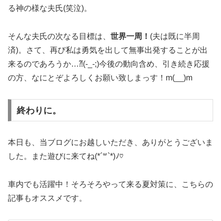
る神の様な夫氏(笑泣)。
そんな夫氏の次なる目標は、
世界一周！
(夫は既に半周
済)。さて、再び私は勇気を出して無事出発することが出
来るのであろうか…⁈(-_-;)今後の動向含め、引き続き応援
の方、なにとぞよろしくお願い致しまっす！m(__)m
終わりに。
本日も、当ブログにお越しいただき、ありがとうございま
した。また遊びに来てね(*´꒳`*)ﾉ♡
車内でも活躍中！そろそろやって来る夏対策に、こちらの
記事もオススメです。