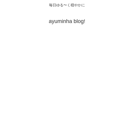
毎日ゆる〜く穏やかに
ayuminha blog!