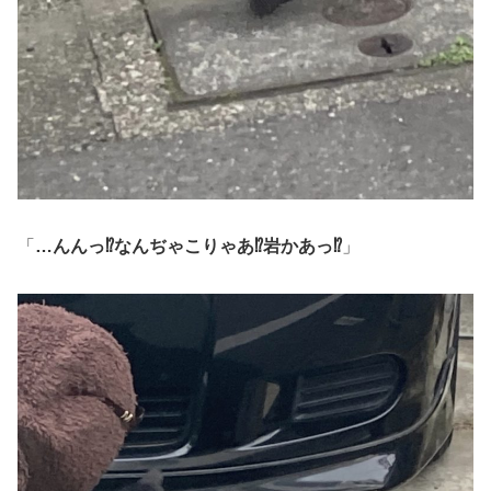
「
…んんっ⁉︎なんぢゃこりゃあ⁉︎岩かあっ⁉︎
」