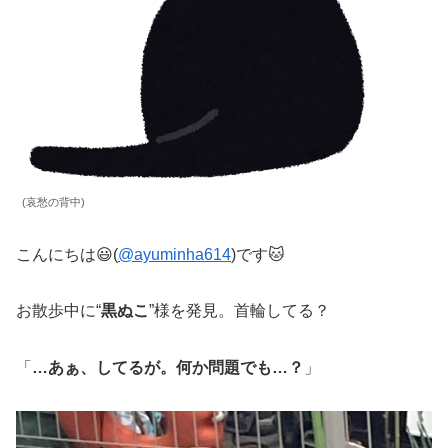
(哀愁の背中)
こんにちは😃(
@ayuminha614
)です🐱
お散歩中に“
黒ぬこ
”様を発見。首輪してる？
「
…あぁ、してるが。何か問題でも…？
」