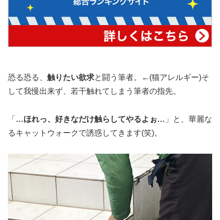
恐る恐る、
触りたい欲求
と闘う筆者。←(猫アレルギー)そ
して我慢出来ず、若干触れてしまう筆者の指先。
「
…ほれっ、好きなだけ触らしてやるよぉ…
」と、華麗な
るキャットウォークで誘惑してきます(笑)。