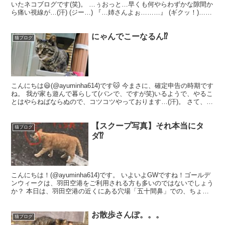
いたネコブログです(笑)。 …ぅおっと…早くも何やらわずかな隙間か
ら痛い視線が…(汗) (ジー…) 『…姉さんよぉ………』 (ギクッ！)…は
っ、はい…(汗)、なっ、...
にゃんでこーなるん⁉︎
猫ブログ
こんにちは😃(@ayuminha614)です🐱 今まさに、確定申告の時期です
ね。 我が家も遊んで暮らして(バンで、ですが笑)いるようで、やるこ
とはやらねばならぬので、コツコツやっております…(汗)。 さて、と
いうことで久しぶりブログなので、...
【スクープ写真】それ本当にタ
猫ブログ
ダ⁉︎
こんにちは！(@ayuminha614)です。 いよいよGWですね！ゴールデ
ンウィークは、羽田空港をご利用される方も多いのではないでしょう
か？ 本日は、羽田空港の近くにある穴場「五十間鼻」での、ちょっ
としたスクープ画像をお届けしたいと思いま...
お散歩さんぽ。。。
猫ブログ