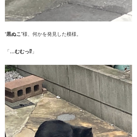
“
黒ぬこ
”様、何かを発見した模様。
「
…むむっ⁉︎
」