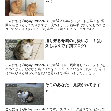
ゃ！
こんにちは😃(@ayuminha614)です🐱 2024年がスタートし早くも2週
間が経とうとしておりますが、改めまして、新年明けましておめでと
うございます！(おっそ！笑) 本年も夫婦ともども、どうぞよろしくお
願い申し上げますm(_ _)mm...
迫り来る脅威の可愛いさ…！(お
猫ブログ
久しぶりです猫ブログ)
こんにちは😃(@ayuminha614)です🐱 日本一周出発してバンライフを
初めてから、なかなか猫ブログをアップ出来ていなかったので、今日
はのんびりと迫ってゆきたいと思います(笑) いましたょ。ほら。 分
かりますか？ ほら。 たっぷりと。 ...
そこのあなた、見抜かれてます
猫ブログ
よ…。
こんにちは😃(@ayuminha614)です。 スロ〜ペース過ぎて忘れかけて