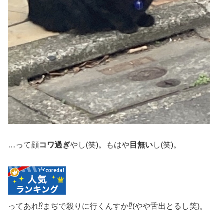
…って顔
コワ過ぎ
やし(笑)。もはや
目無い
し(笑)。
ってあれ⁉︎まぢで殺りに行くんすか⁉︎(やや舌出とるし笑)。