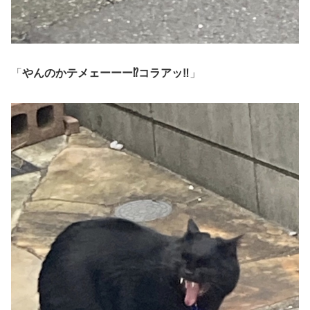
「
やんのかテメェーーー⁉︎コラアッ‼︎
」