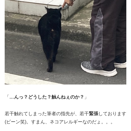
「
…んっ？どうした？触んねぇのか？
」
若干触れてしまった筆者の指先が、若干
緊張
しております
(ピーン笑)。すまん、ネコアレルギーなのだょ。。。