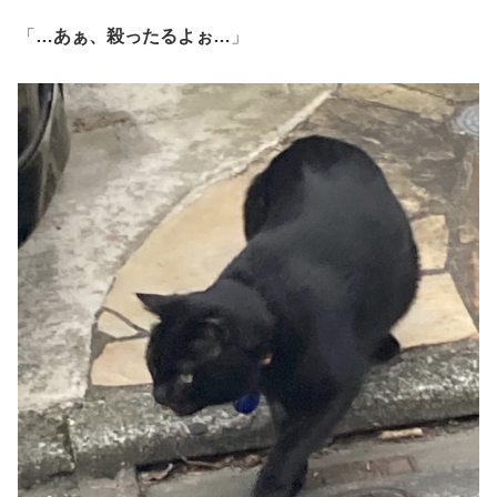
「
…あぁ、殺ったるよぉ…
」