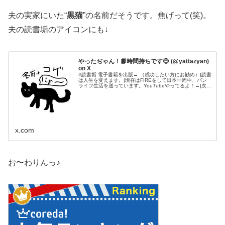
夫の実家にいた“
黒猫
”の名前だそうです。焦げって(笑)。
夫の読書垢のアイコンにも↓
やったぢゃん！📙時間持ちです😊 (@yattazyan)
on X
#読書垢 電子書籍を出版→ （成功したい方にお勧め）|読書
は人生を変えます。|現在はFIREをして日本一周中、バン
ライフ生活を送っています。YouTubeやってるよ！→|次は
世界一周します。|金持ちではないけど時間持ちです😊
x.com
お〜わりんっ♪