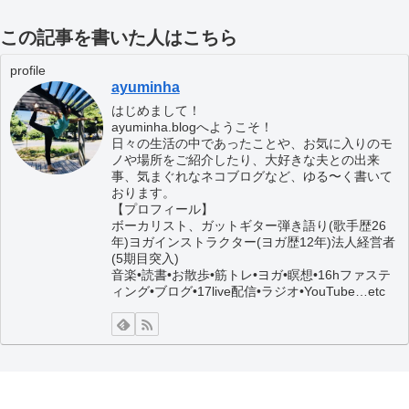
この記事を書いた人はこちら
profile
ayuminha
はじめまして！
ayuminha.blogへようこそ！
日々の生活の中であったことや、お気に入りのモ
ノや場所をご紹介したり、大好きな夫との出来
事、気まぐれなネコブログなど、ゆる〜く書いて
おります。
【プロフィール】
ボーカリスト、ガットギター弾き語り(歌手歴26
年)ヨガインストラクター(ヨガ歴12年)法人経営者
(5期目突入)
音楽•読書•お散歩•筋トレ•ヨガ•瞑想•16hファステ
ィング•ブログ•17live配信•ラジオ•YouTube…etc