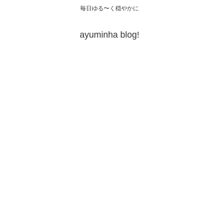
毎日ゆる〜く穏やかに
ayuminha blog!