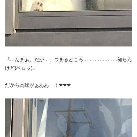
『…んまぁ、だが…、つまるところ…………………知らん
けど(ペロッ)』
だから肉球がぁああー！❤︎❤︎❤︎