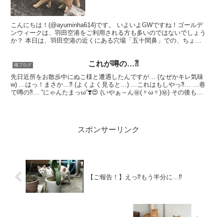
こんにちは！(@ayuminha614)です。 いよいよGWですね！ゴールデ
ンウィークは、羽田空港をご利用される方も多いのではないでしょう
か？ 本日は、羽田空港の近くにある穴場「五十間鼻」での、ちょっ
としたスクープ画像をお届けしたいと思いま...
これが噂の…⁈
猫ブログ
先日近所をお散歩中にぬこ様と遭遇したんですが… (なぜかキレ気味
w) …はっ！まさか…⁈ (よくよく見ると…) …これはもしやっ⁈… …巷
で噂の⁈… “にゃんたまっω“❣️😍 (いやぁ～ん㊙️(〃ω〃)㊙️) その後もぬ
こ様にはなかなかお顔...
スポンサーリンク
【ご報告！】えっ⁉︎もう半分に…⁉︎