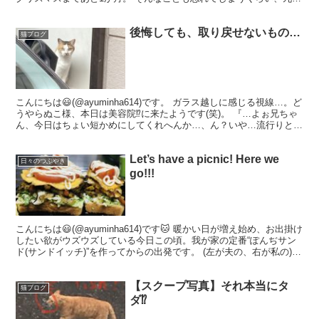
は陽気で暖かな日が続いております(し...
後悔しても、取り戻せないもの…
猫ブログ
こんにちは😃(@ayuminha614)です。 ガラス越しに感じる視線…。ど
うやらぬこ様、本日は美容院⁉︎に来たようです(笑)。 『…よぉ兄ちゃ
ん、今日はちょい短かめにしてくれへんか…、ん？いや…流行りとか
よー分からんさかい、兄ちゃんに任せ...
Let’s have a picnic! Here we
日々のつぶやき
go!!!
こんにちは😃(@ayuminha614)です🐱 暖かい日が増え始め、お出掛け
したい欲がウズウズしている今日この頃。我が家の定番“ぽんぢサン
ド(サンドイッチ)”を作ってからの出発です。 (左が夫の、右が私の)
カリッと焼いたトーストには、粉を...
【スクープ写真】それ本当にタ
猫ブログ
ダ⁉︎