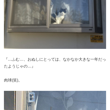
『…ふむ…、おぬしにとっては、なかなか大きな一年だっ
たようじゃの…』
肉球(笑)。