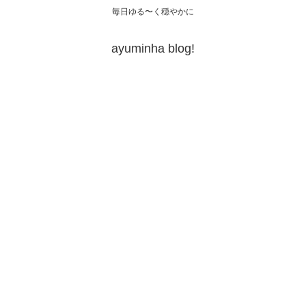
毎日ゆる〜く穏やかに
ayuminha blog!