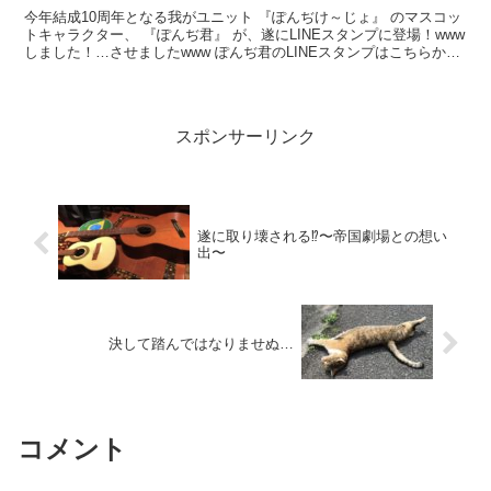
今年結成10周年となる我がユニット 『ぽんぢけ～じょ』 のマスコッ
トキャラクター、 『ぽんぢ君』 が、遂にLINEスタンプに登場！www
しました！…させましたwww ぽんぢ君のLINEスタンプはこちらから
まだまだ初心者で手作り感は半端な...
スポンサーリンク
遂に取り壊される⁉︎〜帝国劇場との想い
出〜
決して踏んではなりませぬ…
コメント