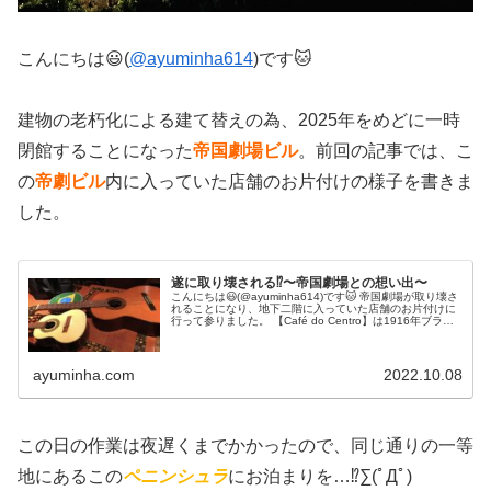
こんにちは😃(
@ayuminha614
)です🐱
建物の老朽化による建て替えの為、2025年をめどに一時
閉館することになった
帝国劇場ビル
。前回の記事では、こ
の
帝劇ビル
内に入っていた店舗のお片付けの様子を書きま
した。
遂に取り壊される⁉︎〜帝国劇場との想い出〜
こんにちは😃(@ayuminha614)です🐱 帝国劇場が取り壊さ
れることになり、地下二階に入っていた店舗のお片付けに
行って参りました。 【Café do Centro】は1916年ブラジ
ルサンパウロで産まれました。そして2004年にアジア...
ayuminha.com
2022.10.08
この日の作業は夜遅くまでかかったので、同じ通りの一等
地にあるこの
ペニンシュラ
にお泊まりを…⁉︎∑(ﾟДﾟ)