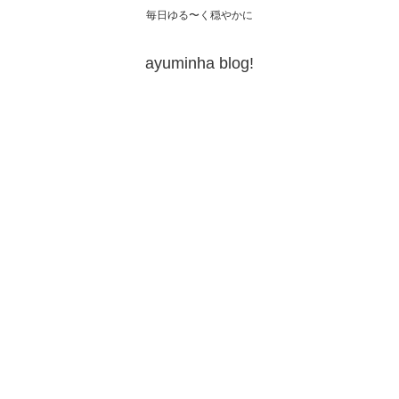
毎日ゆる〜く穏やかに
ayuminha blog!