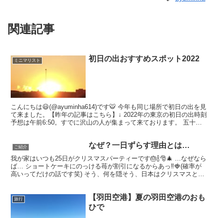
関連記事
初日の出おすすめスポット2022
ミニマリスト
こんにちは😃(@ayuminha614)です🐯 今年も同じ場所で初日の出を見
て来ました。【昨年の記事はこちら】↓ 2022年の東京の初日の出時刻
予想は午前6:50。すでに沢山の人が集まって来ております。 五十間
鼻に向けて走る人々。(急げ〜！...
なぜ？一日ずらす理由とは…
ご紹介
我が家はいつも25日がクリスマスパーティーです🎂🍾🎅🎄 …なぜなら
ば… ショートケーキにのっける苺が割引になるからあっ‼️🍓(確率が
高いってだけの話です笑) そう、何を隠そう、日本はクリスマスとい
えば24日(イヴ)がメインですよね🎄 海外で...
【羽田空港】夏の羽田空港のおも
旅行
ひで