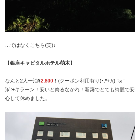
…ではなくこちら(笑)↓
【
銀座キャピタルホテル萌木
】
なんと2人一泊
¥
2,800
！(クーポン利用有り)･:*+.\(( °ω°
))/.:+キラーン！安いと侮るなかれ！新築でとても綺麗で安
心して休めました。