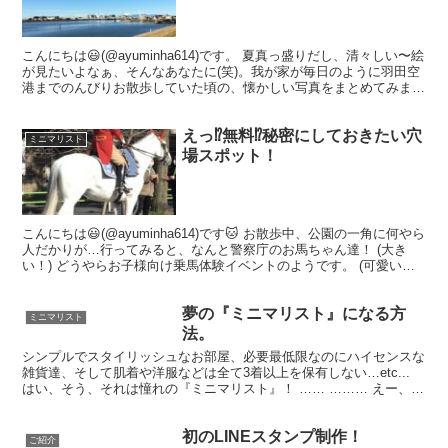
こんにちは😃(@ayuminha614)です。 夏真っ盛りだし、清々しい〜絵
が見たいよなぁ、そんなあなたに(笑)。我が家が毎日のように羽田空
港までのんびりお散歩していた頃の、懐かしい写真をまとめてみまし
た。少しでも良い気分転換になったら嬉し...
えっ⁉︎無料⁉︎秘密にしておきたい穴
ミニマリスト
場スポット！
こんにちは😃(@ayuminha614)です🐱 お散歩中、公園の一角に何やら
人だかりが…行ってみると、なんと警察庁のお馬ちゃん達！ (大き
い！) どうやらお子様向け乗馬体験イベントのようです。 (可愛い♡)
ここは羽田空港の近くにある『萩中...
夢の『ミニマリスト』になる方
ミニマリスト
法。
シンプルでスタイリッシュなお部屋、必要最低限なのにハイセンスな
雑貨達、そして肌着や洋服などは全て3着以上を保有しない…etc...
はい、そう、それは憧れの『ミニマリスト』！ …… ……… えー、ム
リぃ(泣) 何がムリって、捨てても譲っても...
初のLINEスタンプ制作！
ご紹介