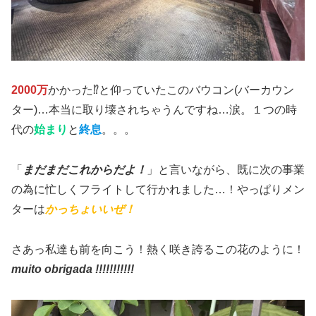
2000万
かかった⁉︎と仰っていたこのバウコン(バーカウン
ター)…本当に取り壊されちゃうんですね…涙。１つの時
代の
始まり
と
終息
。。。
「
まだまだこれからだよ！
」と言いながら、既に次の事業
の為に忙しくフライトして行かれました…！やっぱりメン
ターは
かっちょいいぜ！
さあっ私達も前を向こう！熱く咲き誇るこの花のように！
muito obrigada !!!!!!!!!!!