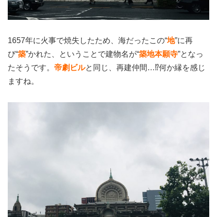
1657年に火事で焼失したため、海だったこの“
地
”に再
び“
築
”かれた、ということで建物名が“
築地本願寺
”となっ
たそうです。
帝劇ビル
と同じ、再建仲間…⁉︎何か縁を感じ
ますね。