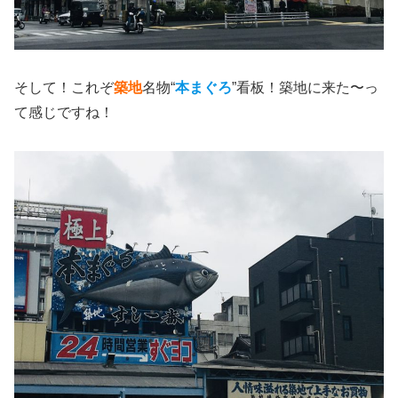
そして！これぞ
築地
名物“
本まぐろ
”看板！築地に来た〜っ
て感じですね！