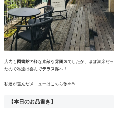
店内も
図書館
の様な素敵な雰囲気でしたが、ほぼ満席だっ
たので私達は喜んで
テラス席
へ！
私達が選んだメニューはこちら🥰🍰☕️
【本日のお品書き】