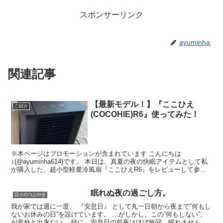
スポンサーリンク
ayuminha
関連記事
【最新モデル！】『ここひえ
ご紹介
(COCOHIE)R6』使ってみた！
※本ページはプロモーションが含まれています こんにちは
♪(@ayuminha614)です。 本日は、真夏の夜の快眠アイテムとして私
が購入した、超小型軽量冷風扇『ここひえR6』をレビューして参り
たいと思います。(あくまでも一個人の感想です笑)...
眠れぬ夜の過ごし方。
日々のつぶやき
我が家では週に一度、 『安息日』 として丸一日朝から夜まで”何もし
ないお休みの日”を設けています。 …がしかし、この”何もしない”、
が意外と出来ない。 特に、安息日の前夜はほぼ毎回、眠れません