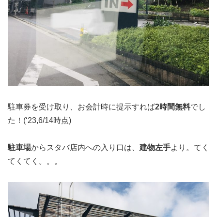
駐車券を受け取り、お会計時に提示すれば
2時間無料
でし
た！(‘23,6/14時点)
駐車場
からスタバ店内への入り口は、
建物左手
より。てく
てくてく。。。