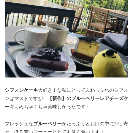
シフォンケーキ
大好き！な私にとってふわっふわのシフォ
ンはマストですが、
【新作】の
ブルーベリーレアチーズケ
ーキ
もめちゃくちゃ美味しかったです！
フレッシュな
ブルーベリー
がたっぷりとお口の中に押し寄
せ、ほろ苦い
コーヒー
ととても良く合いますょ。