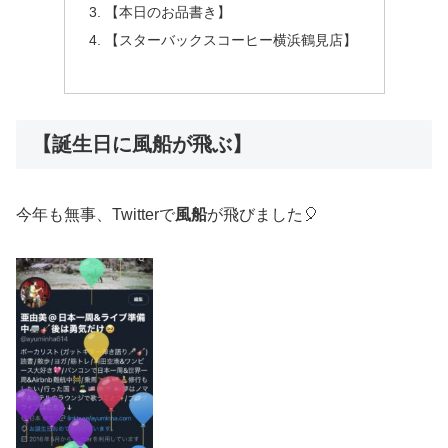
【本日のお品書き】
【スターバックスコーヒー横浜鶴見店】
【誕生日に風船が飛ぶ】
今年も無事、Twitterで
風船
が飛びました🎈