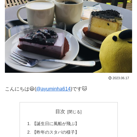
2023.06.17
こんにちは😃(
@ayuminha614
)です🐱
目次
【誕生日に風船が飛ぶ】
【昨年のスタバの様子】