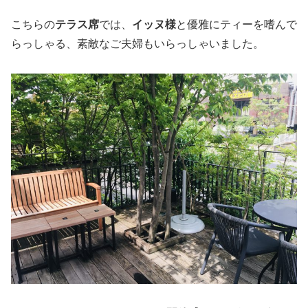
こちらの
テラス席
では、
イッヌ様
と優雅にティーを嗜んで
らっしゃる、素敵なご夫婦もいらっしゃいました。