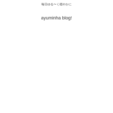
毎日ゆる〜く穏やかに
ayuminha blog!