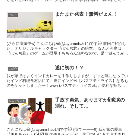
w(遠足前夜の子供かっ) 何もしない日、すなわち...
またまた発表！無料だょん！
ご紹介
(さらに増殖中w) こんにちは😃(@ayuminha614)です🐱 前回ご紹介し
た、オリジナルキャラクター『ぽんぢ君』の絵本。 なんと今度は
『ぽんぢ君』のゲームが登場！もちろん無料なので、是非遊んでみて
ね！ 【パチンコ】バージョン！ 【シュ...
遂に初の！？
ご紹介
我が家ではよくインドカレーを手作りしますが、ずっと気になってい
たインド料理食材店にて、遂にインド米【バスマティライス】なるも
のをゲットしましたー！www (バスマティライス5㎏。便利な持ち手
付き) お米は日本米と違ってかなり細長い！ しかも...
手放す勇気、ありますか⁉︎涙涙の
ミニマリスト
別れ、そして…
こんにちは😃(@ayuminha614)です🐱 (待てーーー‼︎) 我が家の愛車
『ボルちゃん』(SUZUKIのボルティー)が、先日ついにドナドナされ