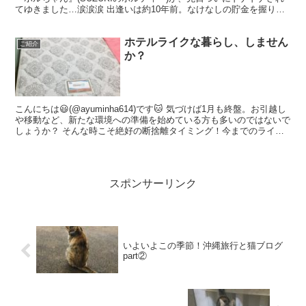
てゆきました…涙涙涙 出逢いは約10年前。なけなしの貯金を握りし
め、ネットで見つけた中古バイ...
ホテルライクな暮らし、しません
ご紹介
か？
こんにちは😃(@ayuminha614)です🐱 気づけば1月も終盤。お引越し
や移動など、新たな環境への準備を始めている方も多いのではないで
しょうか？ そんな時こそ絶好の断捨離タイミング！今までのライフ
スタイルから一旦離れて、夢の『ホテルライ...
スポンサーリンク
いよいよこの季節！沖縄旅行と猫ブログ
part②