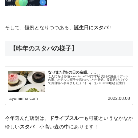
そして、恒例となりつつある、
誕生日にスタバ
！
【昨年のスタバの様子】
なぜまた⁉︎あの日の余韻。。。
こんにちは😃(@ayuminha614)です🐱 先日の誕生日デート
の際、ホテルに帽子を忘れたことが発覚。後日再びバイク
でお台場へ参りましたょヽ(￣д￣;)ノ=3=3=3(笑) 誕生日デ
ートの記事はこちら↓ ついでに夫が、追い誕生日お祝いし
て...
ayuminha.com
2022.08.08
今年選んだ店舗は、
ドライブスルー
も可能というなかなか
珍しい
スタバ
！小高い森の中にあります！