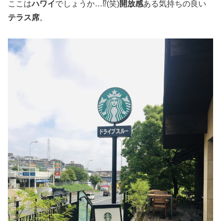
ここは
ハワイ
でしょうか…⁉︎(笑)
開放感
ある気持ちの良い
テラス席
。