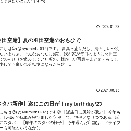
てゆきたいと思いますm(_ _...
2025.01.23
羽田空港】夏の羽田空港のおもひで
にちは😃(@ayuminha614)です。 夏真っ盛りだし、清々しい〜絵
たいよなぁ、そんなあなたに(笑)。我が家が毎日のように羽田空
でのんびりお散歩していた頃の、懐かしい写真をまとめてみまし
少しでも良い気分転換になったら嬉し...
2024.08.13
タバ新作】遂にこの日が！my birthday’23
にちは😃(@ayuminha614)です🐱 【誕生日に風船が飛ぶ】 今年も
、Twitterで風船が飛びました🎈 そして、恒例となりつつある、誕
にスタバ！ 【昨年のスタバの様子】 今年選んだ店舗は、ドライブ
ーも可能というなかな...