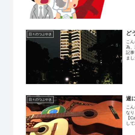
ど
日々のつぶやき
こん
為、
記事
まし
遂
日々のつぶやき
こん
なり
【C
して