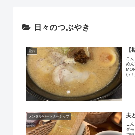
日々のつぶやき
【
旅行
こん
めん
MO
い！
夫
メンタル/パートナーシップ
こん
ダモ
で卵