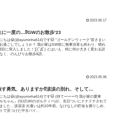
2023.06.17
に一度の…⁉︎GWのお散歩’23
にちは😃(@ayuminha614)です🐱 “ゴールデンウィーク”皆さまい
お過ごしでしょうか？ 我が家はGW前に無事決算も終わり、晴れ
期目に突入しました！∑(ﾟДﾟ) とはいえ、特に何か大きく変わる訳
なく、のんびりお散歩&読...
2023.05.06
放す勇気、ありますか⁉︎涙涙の別れ、そして…
にちは😃(@ayuminha614)です🐱 (待てーーー‼︎) 我が家の愛車
ルちゃん』(SUZUKIのボルティー)が、先日ついにドナドナされて
ました…涙涙涙 出逢いは約10年前。なけなしの貯金を握りしめ、
トで見つけた中古バイ...