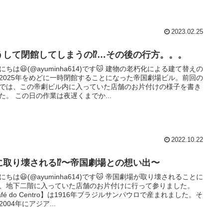
2023.02.25
うして閉館してしまうの⁉︎…その後の行方。。。
にちは😃(@ayuminha614)です🐱 建物の老朽化による建て替えの
2025年をめどに一時閉館することになった帝国劇場ビル。前回の
では、この帝劇ビル内に入っていた店舗のお片付けの様子を書き
た。 この日の作業は夜遅くまでか...
2022.10.22
に取り壊される⁉︎〜帝国劇場との想い出〜
にちは😃(@ayuminha614)です🐱 帝国劇場が取り壊されることに
、地下二階に入っていた店舗のお片付けに行って参りました。
afé do Centro】は1916年ブラジルサンパウロで産まれました。そ
2004年にアジア...