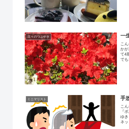
一生
日々のつぶやき
こん
かが
て4
でも
手
ミニマリスト
こん
『ボ
ゆき
ネッ