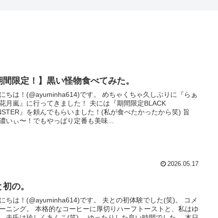
期間限定！】黒い怪物食べてみた。
にちは！(@ayuminha614)です。 めちゃくちゃ久しぶりに『らぁ
花月嵐』に行ってきました！ 夫には『期間限定BLACK
NSTER』を頼んでもらいました！(私が食べたかったから笑) 旨
濃いぃ〜！でもやっぱり定番も美味...
2026.05.17
と初の。
にちは！(@ayuminha614)です。 夫との初体験でした(笑)。 コメ
ーニング。 本格的なコーヒーに厚切りハーフトーストと、私はゆ
、夫氏は珍しくあんこ(笑)。 ゆったりした良い時間でした。 本日