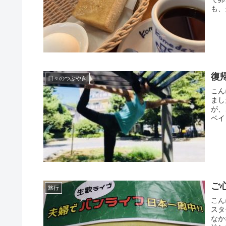
も、
復
日々のつぶやき
こん
まし
が、
ベイ
ご
旅行
こん
スタ
なか