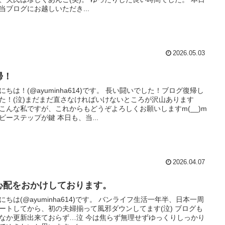
当ブログにお越しいただき...
2026.05.03
帰！
にちは！(@ayuminha614)です。 長い闘いでした！ブログ復帰し
た！(泣)まだまだ直さなければいけないところが沢山あります
こんな私ですが、これからもどうぞよろしくお願いしますm(__)m
ビーステップが鍵 本日も、当...
2026.04.07
心配をおかけしております。
にちは(@ayuminha614)です。 バンライフ生活一年半、日本一周
ートしてから、初の夫婦揃って風邪ダウンしてます(泣) ブログも
なか更新出来ておらず…泣 今は焦らず無理せずゆっくりしっかり