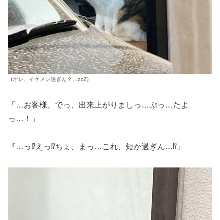
(オレ、イケメン過ぎん？…zzZ)
「…お客様、でっ、出来上がりましっ…ぷっ…たよ
っ…！」
『…っ⁉︎えっ⁉︎ちょ、まっ…これ、短か過ぎん…⁉︎』