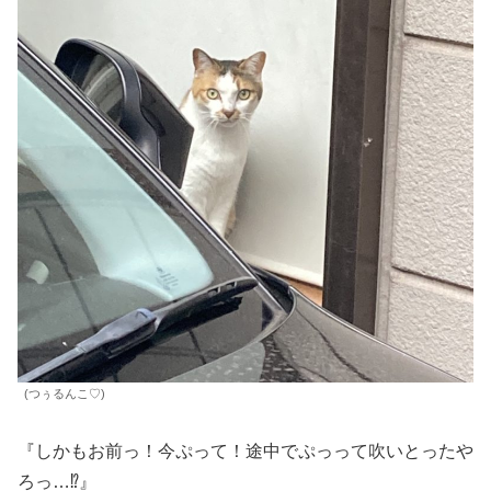
(つぅるんこ♡)
『しかもお前っ！今ぷって！途中でぷっって吹いとったや
ろっ…⁉︎』