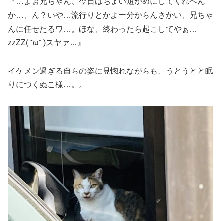
『…よぉ兄ちゃん、今日はちょい短かめにしてくれへん
か…、ん？いや…流行りとかよー分からんさかい、兄ちゃ
んに任せたるワ…。ほな、終わったら起こしてやぁ…
zzZZ( ˘ω˘ )スヤァ…』
イケメン過ぎる自らの姿に見惚れながらも、うとうとと眠
りにつくぬこ様…。。