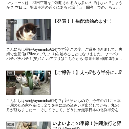
ンウィークは、羽田空港をご利用される方も多いのではないでしょう
か？ 本日は、羽田空港の近くにある穴場「五十間鼻」での、ちょっ
としたスクープ画像をお届けしたいと思いま...
【発表！】生配信始めます！
ご紹介
こんにちは😃(@ayuminha614)です🐱 この度、ご縁を頂きまして、夫
婦で生配信(17liveアプリより)を始めることになりました。ワーパチ
パチパチパチ！(笑) 17liveアプリはこちらから 毎週土曜日朝10時頃か
ら1時間〜2時間く...
【ご報告！】えっ⁉︎もう半分に…⁉︎
旅行
こんにちは😃(@ayuminha614)です🐱 早いもので、今年の7月に日本
一周のため家を空にし全てを車に詰め込みいざ出発してから、丸5ヶ
月が経ちましたー！そしてそして、どうにか無事日本の北側半分をガ
タピシキャラバンで完走して参りましたー！...
いよいよこの季節！沖縄旅行と猫
旅行