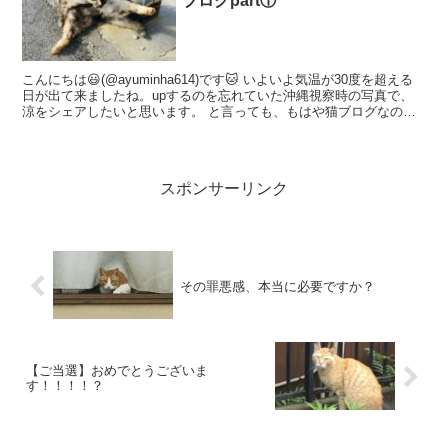
ブログpart①
こんにちは😃(@ayuminha614)です🐱 いよいよ気温が30度を超える
日が出て来ましたね。upするのを忘れていた沖縄視察時の写真で、
涼をシェアしたいと思います。 と言っても、もはや猫ブログなので
すが…(笑)。 ほらいた！(笑)…けどな...
スポンサーリンク
その罪悪感、本当に必要ですか？
【ご当選】おめでとうございま
す！！！！？