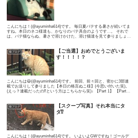
こんにちは！(@ayuminha614)です。 毎日夏バテする暑さが続いてま
すね。本日のネコ様達も、かなりのバテ具合のようです…。 それで
は、バテ猫ならぬ、暑さで溶けかけた、溶け猫達を見て参りましょ〜
う。 居ました居ました。半袖着てますね(...
【ご当選】おめでとうございま
猫ブログ
す！！！！？
こんにちは😃(@ayuminha614)です。 前回、前々回と、密かに3部連
載でお送りして参りました【本日の格言ぬこ様】(今思い付いた笑)。
(えっ？連載だったの⁉︎という方はこちらから笑)↓ 【Part 1】 【Part
2】 3作目とな...
【スクープ写真】それ本当にタ
猫ブログ
ダ⁉︎
こんにちは！(@ayuminha614)です。 いよいよGWですね！ゴールデ