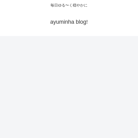
毎日ゆる〜く穏やかに
ayuminha blog!