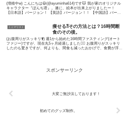
(増殖中w) こんにちは😃(@ayuminha614)です🐱 我が家のオリジナル
キャラクター『ぽんぢ君』。遂に、絵本が出来上がりましたー！
【日本語】バージョン！ 【英語】バージョン！！ 【中国語】バージ
ョンまで！！！ 絵本のイラストのオリ...
痩せる⁈その方法とは？16時間断
ミニマリスト
食のその後。
(お腹周りがスッキリ❣️) 週1から始めた16時間ファスティング(オート
ファジー)ですが、現在丸5ヶ月経過しました🙆‍♀️ お腹周りがスッキリ
したのも驚きですが、何よりも、間食も減ったおかげで、食費が浮い
たのは嬉しい棚ぼたでした😆💰✨ さて...
スポンサーリンク
大変ご無沙汰しております！
初めてのグッズ制作。