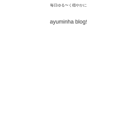
毎日ゆる〜く穏やかに
ayuminha blog!