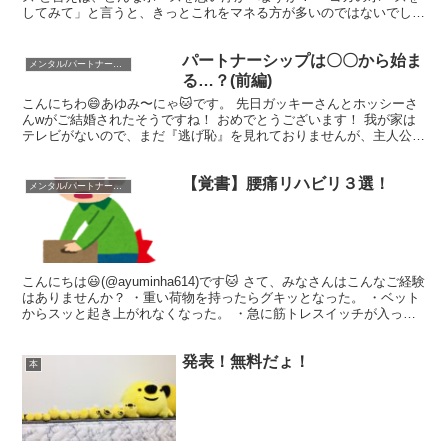
してみて」と言うと、きっとこれをマネる方が多いのではないでしょ
うか？ 本日はこのヨガのポーズ代表【立...
パートナーシップは〇〇から始ま
メンタル/パートナーシップ
る…？(前編)
こんにちわ😄あゆみ〜にゃ🐱です。 先日ガッキーさんとホッシーさ
んwがご結婚されたそうですね！ おめでとうございます！ 我が家は
テレビがないので、まだ『逃げ恥』を見れておりませんが、主人公の
お二人が実際にご結婚されたドラマって観てみたいですよ...
【覚書】腰痛リハビリ３選！
メンタル/パートナーシップ
こんにちは😃(@ayuminha614)です🐱 さて、みなさんはこんなご経験
はありませんか？ ・重い荷物を持ったらグキッとなった。 ・ベット
からスッと起き上がれなくなった。 ・急に筋トレスイッチが入って
やり過ぎて腰が逝った…。 …はい、これ...
発表！無料だょ！
本